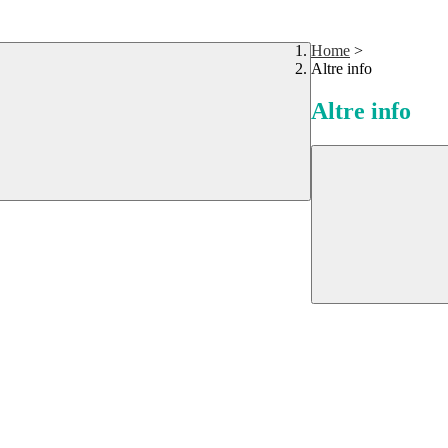
Home
>
Altre info
Altre info