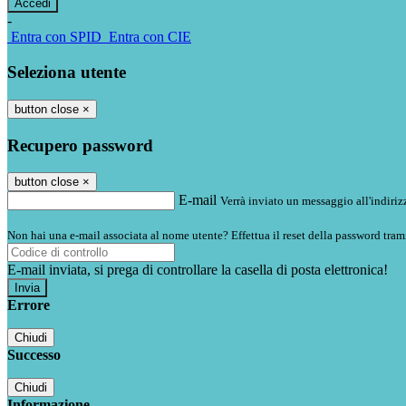
-
Entra con SPID
Entra con CIE
Seleziona utente
button close
×
Recupero password
button close
×
E-mail
Verrà inviato un messaggio all'indirizz
Non hai una e-mail associata al nome utente? Effettua il reset della password tram
E-mail inviata, si prega di controllare la casella di posta elettronica!
Errore
Chiudi
Successo
Chiudi
Informazione