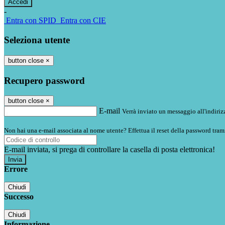
-
Entra con SPID
Entra con CIE
Seleziona utente
button close
×
Recupero password
button close
×
E-mail
Verrà inviato un messaggio all'indirizz
Non hai una e-mail associata al nome utente? Effettua il reset della password tram
E-mail inviata, si prega di controllare la casella di posta elettronica!
Errore
Chiudi
Successo
Chiudi
Informazione