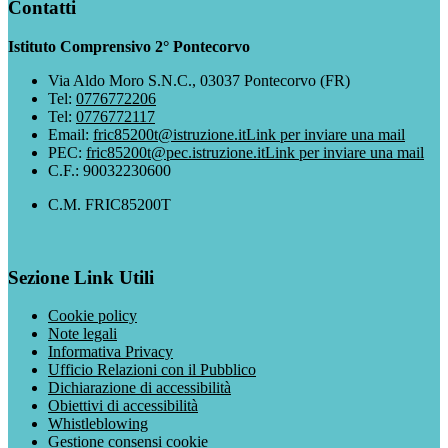
Contatti
Istituto Comprensivo 2° Pontecorvo
Via Aldo Moro S.N.C., 03037 Pontecorvo (FR)
Tel:
0776772206
Tel:
0776772117
Email:
fric85200t@istruzione.it
Link per inviare una mail
PEC:
fric85200t@pec.istruzione.it
Link per inviare una mail
C.F.: 90032230600
C.M. FRIC85200T
Sezione Link Utili
Cookie policy
Note legali
Informativa Privacy
Ufficio Relazioni con il Pubblico
Dichiarazione di accessibilità
Obiettivi di accessibilità
Whistleblowing
Gestione consensi cookie