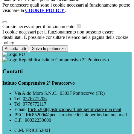
Per conoscere quali sono i cookie necessari al funzionamento potete
visionare la
COOKIE POLICY
.
Cookie necessari per il funzionamento
I cookie necessari per il funzionamento non possono essere
disabilitati. È possibile consultare l'elenco nella pagina della cookie
policy.
Accetta tutti
Salva le preferenze
Istituto Comprensivo 2° Pontecorvo
Contatti
Istituto Comprensivo 2° Pontecorvo
Via Aldo Moro S.N.C., 03037 Pontecorvo (FR)
Tel:
0776772206
Tel:
0776772117
Email:
fric85200t@istruzione.it
Link per inviare una mail
PEC:
fric85200t@pec.istruzione.it
Link per inviare una mail
C.F.: 90032230600
C.M. FRIC85200T