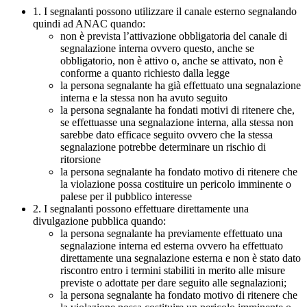
1. I segnalanti possono utilizzare il canale esterno segnalando
quindi ad ANAC quando:
non è prevista l’attivazione obbligatoria del canale di
segnalazione interna ovvero questo, anche se
obbligatorio, non è attivo o, anche se attivato, non è
conforme a quanto richiesto dalla legge
la persona segnalante ha già effettuato una segnalazione
interna e la stessa non ha avuto seguito
la persona segnalante ha fondati motivi di ritenere che,
se effettuasse una segnalazione interna, alla stessa non
sarebbe dato efficace seguito ovvero che la stessa
segnalazione potrebbe determinare un rischio di
ritorsione
la persona segnalante ha fondato motivo di ritenere che
la violazione possa costituire un pericolo imminente o
palese per il pubblico interesse
2. I segnalanti possono effettuare direttamente una
divulgazione pubblica quando:
la persona segnalante ha previamente effettuato una
segnalazione interna ed esterna ovvero ha effettuato
direttamente una segnalazione esterna e non è stato dato
riscontro entro i termini stabiliti in merito alle misure
previste o adottate per dare seguito alle segnalazioni;
la persona segnalante ha fondato motivo di ritenere che