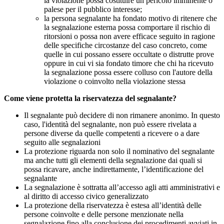
la violazione possa costituire un pericolo imminente o
palese per il pubblico interesse;
la persona segnalante ha fondato motivo di ritenere che
la segnalazione esterna possa comportare il rischio di
ritorsioni o possa non avere efficace seguito in ragione
delle specifiche circostanze del caso concreto, come
quelle in cui possano essere occultate o distrutte prove
oppure in cui vi sia fondato timore che chi ha ricevuto
la segnalazione possa essere colluso con l'autore della
violazione o coinvolto nella violazione stessa
Come viene protetta la riservatezza del segnalante?
Il segnalante può decidere di non rimanere anonimo. In questo
caso, l'identità del segnalante, non può essere rivelata a
persone diverse da quelle competenti a ricevere o a dare
seguito alle segnalazioni
La protezione riguarda non solo il nominativo del segnalante
ma anche tutti gli elementi della segnalazione dai quali si
possa ricavare, anche indirettamente, l’identificazione del
segnalante
La segnalazione è sottratta all’accesso agli atti amministrativi e
al diritto di accesso civico generalizzato
La protezione della riservatezza è estesa all’identità delle
persone coinvolte e delle persone menzionate nella
segnalazione fino alla conclusione dei procedimenti avviati in