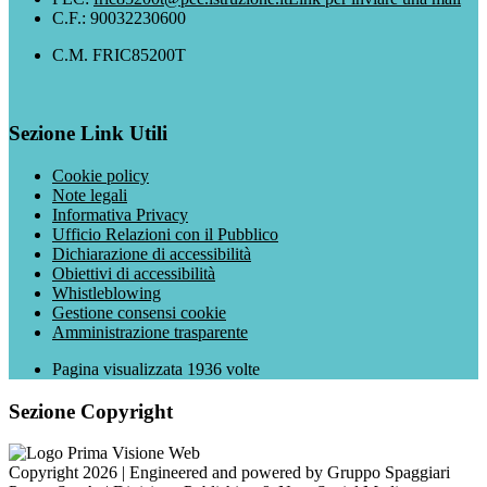
C.F.: 90032230600
C.M. FRIC85200T
Sezione Link Utili
Cookie policy
Note legali
Informativa Privacy
Ufficio Relazioni con il Pubblico
Dichiarazione di accessibilità
Obiettivi di accessibilità
Whistleblowing
Gestione consensi cookie
Amministrazione trasparente
Pagina visualizzata
1936
volte
Sezione Copyright
Copyright 2026 | Engineered and powered by Gruppo Spaggiari