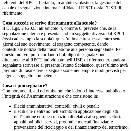
referenti del RPC”. Pertanto, in ambito scolastico, la gestione del
canale di segnalazione interna è affidata al RPCT ossia l’USR di
riferimento.
Cosa succede se scrivo direttamente alla scuola?
Il D. Lgs. 24/2023, all’articolo 4, comma 6, prevede che, se la
segnalazione interna è presentata ad un soggetto diverso dal RPCT
(ossia ad esempio la scuola), quest’ultima è trasmessa, entro sette
giorni dal suo ricevimento, al soggetto competente, dando
contestuale notizia della trasmissione alla persona segnalante. Per
questo motivo, pur ricordando l’obbligo di segnalazione
direttamente al RPCT individuato nell’USR di riferimento, qualora il
segnalante scrivesse al presente Istituto Scolastico, quest’ultimo avrà
premura di trasmettere la segnalazione nei tempi e modi previsti per
legge al soggetto competente.
Cosa si può segnalare?
Comportamenti, atti od omissioni che ledono l’interesse pubblico o
l’integrità dell’Amministrazione e che consistono in:
illeciti amministrativi, contabili, civili o penali;
illeciti che rientrano nell’ambito di applicazione degli atti
dell’Unione europea o nazionali relativi ai seguenti settori:
appalti pubblici; servizi, prodotti e mercati finanziari e
prevenzione del riciclaggio e del finanziamento del terrorismo;