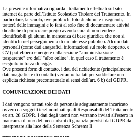
La presente informativa riguarda i trattamenti effettuati sul sito
internet da parte dell’Istituto Scolastico Titolare del Trattamento. In
particolare, la scuola, ove pubblichi foto di alunni e insegnanti,
tratterà delle immagini e lo farà al solo fine di documentare attività
didattiche di particolare pregio avendo cura di non rendere
identificabili gli alunni in mancanza di base giuridica che non si
identifichi nel perseguimento di un interesse pubblico. Alcuni dati
personali (come dati anagrafici, informazioni sul ruolo ricoperto, e
CV) potrebbero emergere dalla sezione "amministrazione
trasparente" e/o dall' "albo online", in quel caso il trattamento è
eseguito in forza di legge.
Ove presenti form di contatto, i dati del richiedente (principalmente
dati anagrafici e di contatto) verranno trattati per soddisfare una
esplicita richiesta precontrattuale ai sensi dell’art. 6 b) del GDPR.
COMUNICAZIONE DEI DATI
I dati vengono trattati solo da personale adeguatamente incaricato
ovvero da soggetti terzi nominati quali Responsabili del Trattamento
ex art. 28 GDPR. I dati degli utenti non verranno inviati all'estero in
mancanza di uno dei meccanismi di garanzia previsti dal GDPR da
interpretare alla luce della Sentenza Schrems II.