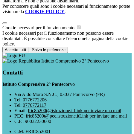
piattaforma e non è possibile disabilitarli.
Per conoscere quali sono i cookie necessari al funzionamento potete
visionare la
COOKIE POLICY
.
Cookie necessari per il funzionamento
I cookie necessari per il funzionamento non possono essere
disabilitati. È possibile consultare l'elenco nella pagina della cookie
policy.
Accetta tutti
Salva le preferenze
Istituto Comprensivo 2° Pontecorvo
Contatti
Istituto Comprensivo 2° Pontecorvo
Via Aldo Moro S.N.C., 03037 Pontecorvo (FR)
Tel:
0776772206
Tel:
0776772117
Email:
fric85200t@istruzione.it
Link per inviare una mail
PEC:
fric85200t@pec.istruzione.it
Link per inviare una mail
C.F.: 90032230600
C.M. FRIC85200T