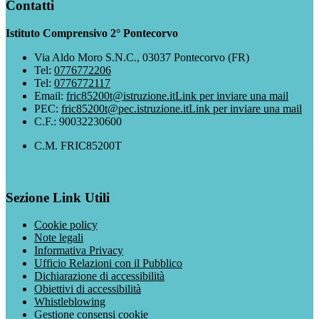
Contatti
Istituto Comprensivo 2° Pontecorvo
Via Aldo Moro S.N.C., 03037 Pontecorvo (FR)
Tel:
0776772206
Tel:
0776772117
Email:
fric85200t@istruzione.it
Link per inviare una mail
PEC:
fric85200t@pec.istruzione.it
Link per inviare una mail
C.F.: 90032230600
C.M. FRIC85200T
Sezione Link Utili
Cookie policy
Note legali
Informativa Privacy
Ufficio Relazioni con il Pubblico
Dichiarazione di accessibilità
Obiettivi di accessibilità
Whistleblowing
Gestione consensi cookie