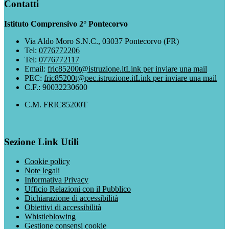
Contatti
Istituto Comprensivo 2° Pontecorvo
Via Aldo Moro S.N.C., 03037 Pontecorvo (FR)
Tel:
0776772206
Tel:
0776772117
Email:
fric85200t@istruzione.it
Link per inviare una mail
PEC:
fric85200t@pec.istruzione.it
Link per inviare una mail
C.F.: 90032230600
C.M. FRIC85200T
Sezione Link Utili
Cookie policy
Note legali
Informativa Privacy
Ufficio Relazioni con il Pubblico
Dichiarazione di accessibilità
Obiettivi di accessibilità
Whistleblowing
Gestione consensi cookie