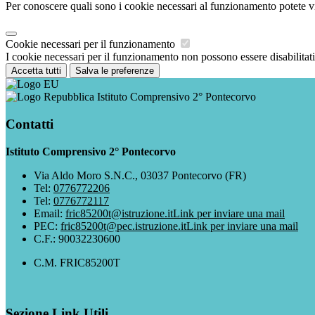
Per conoscere quali sono i cookie necessari al funzionamento potete v
Cookie necessari per il funzionamento
I cookie necessari per il funzionamento non possono essere disabilitati.
Accetta tutti
Salva le preferenze
Istituto Comprensivo 2° Pontecorvo
Contatti
Istituto Comprensivo 2° Pontecorvo
Via Aldo Moro S.N.C., 03037 Pontecorvo (FR)
Tel:
0776772206
Tel:
0776772117
Email:
fric85200t@istruzione.it
Link per inviare una mail
PEC:
fric85200t@pec.istruzione.it
Link per inviare una mail
C.F.: 90032230600
C.M. FRIC85200T
Sezione Link Utili