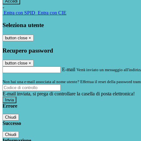
-
Entra con SPID
Entra con CIE
Seleziona utente
button close
×
Recupero password
button close
×
E-mail
Verrà inviato un messaggio all'indirizz
Non hai una e-mail associata al nome utente? Effettua il reset della password tram
E-mail inviata, si prega di controllare la casella di posta elettronica!
Errore
Chiudi
Successo
Chiudi
Informazione