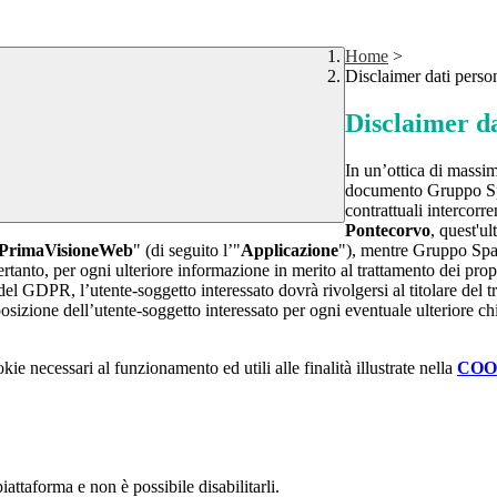
Home
>
Disclaimer dati perso
Disclaimer da
In un’ottica di massim
documento Gruppo Spag
contrattuali intercor
Pontecorvo
, quest'ul
PrimaVisioneWeb
" (di seguito l’"
Applicazione
"), mentre Gruppo Spa
rtanto, per ogni ulteriore informazione in merito al trattamento dei propr
 del GDPR, l’utente-soggetto interessato dovrà rivolgersi al titolare del tr
sizione dell’utente-soggetto interessato per ogni eventuale ulteriore ch
kie necessari al funzionamento ed utili alle finalità illustrate nella
COO
attaforma e non è possibile disabilitarli.