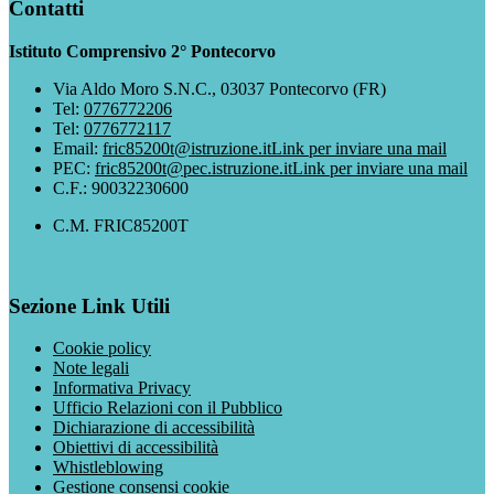
Contatti
Istituto Comprensivo 2° Pontecorvo
Via Aldo Moro S.N.C., 03037 Pontecorvo (FR)
Tel:
0776772206
Tel:
0776772117
Email:
fric85200t@istruzione.it
Link per inviare una mail
PEC:
fric85200t@pec.istruzione.it
Link per inviare una mail
C.F.: 90032230600
C.M. FRIC85200T
Sezione Link Utili
Cookie policy
Note legali
Informativa Privacy
Ufficio Relazioni con il Pubblico
Dichiarazione di accessibilità
Obiettivi di accessibilità
Whistleblowing
Gestione consensi cookie