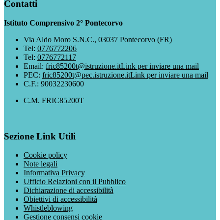
Contatti
Istituto Comprensivo 2° Pontecorvo
Via Aldo Moro S.N.C., 03037 Pontecorvo (FR)
Tel:
0776772206
Tel:
0776772117
Email:
fric85200t@istruzione.it
Link per inviare una mail
PEC:
fric85200t@pec.istruzione.it
Link per inviare una mail
C.F.: 90032230600
C.M. FRIC85200T
Sezione Link Utili
Cookie policy
Note legali
Informativa Privacy
Ufficio Relazioni con il Pubblico
Dichiarazione di accessibilità
Obiettivi di accessibilità
Whistleblowing
Gestione consensi cookie