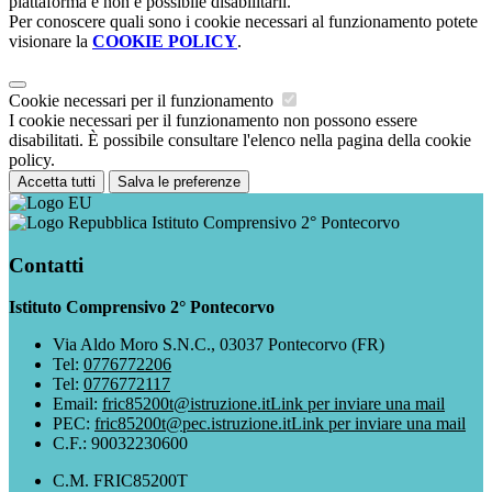
piattaforma e non è possibile disabilitarli.
Per conoscere quali sono i cookie necessari al funzionamento potete
visionare la
COOKIE POLICY
.
Cookie necessari per il funzionamento
I cookie necessari per il funzionamento non possono essere
disabilitati. È possibile consultare l'elenco nella pagina della cookie
policy.
Accetta tutti
Salva le preferenze
Istituto Comprensivo 2° Pontecorvo
Contatti
Istituto Comprensivo 2° Pontecorvo
Via Aldo Moro S.N.C., 03037 Pontecorvo (FR)
Tel:
0776772206
Tel:
0776772117
Email:
fric85200t@istruzione.it
Link per inviare una mail
PEC:
fric85200t@pec.istruzione.it
Link per inviare una mail
C.F.: 90032230600
C.M. FRIC85200T