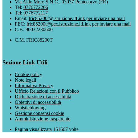
Via Aldo Moro S.N.C., 03037 Pontecorvo (FR)
Tel:
0776772206
Tel:
0776772117
Email:
fric85200t@istruzione.it
Link per inviare una mail
PEC:
fric85200t@pec.istruzione.it
Link per inviare una mail
C.F.: 90032230600
C.M. FRIC85200T
Sezione Link Utili
Cookie policy
Note legali
Informativa Privacy
Ufficio Relazioni con il Pubblico
Dichiarazione di accessibilità
Obiettivi di accessibilità
Whistleblowing
Gestione consensi cookie
Amministrazione trasparente
Pagina visualizzata
151667
volte