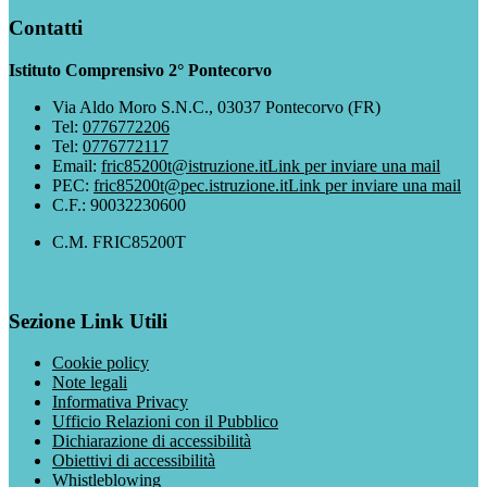
Contatti
Istituto Comprensivo 2° Pontecorvo
Via Aldo Moro S.N.C., 03037 Pontecorvo (FR)
Tel:
0776772206
Tel:
0776772117
Email:
fric85200t@istruzione.it
Link per inviare una mail
PEC:
fric85200t@pec.istruzione.it
Link per inviare una mail
C.F.: 90032230600
C.M. FRIC85200T
Sezione Link Utili
Cookie policy
Note legali
Informativa Privacy
Ufficio Relazioni con il Pubblico
Dichiarazione di accessibilità
Obiettivi di accessibilità
Whistleblowing