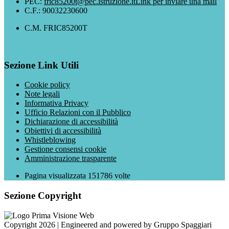
PEC:
fric85200t@pec.istruzione.it
Link per inviare una mail
C.F.: 90032230600
C.M. FRIC85200T
Sezione Link Utili
Cookie policy
Note legali
Informativa Privacy
Ufficio Relazioni con il Pubblico
Dichiarazione di accessibilità
Obiettivi di accessibilità
Whistleblowing
Gestione consensi cookie
Amministrazione trasparente
Pagina visualizzata
151786
volte
Sezione Copyright
Copyright 2026 | Engineered and powered by Gruppo Spaggiari