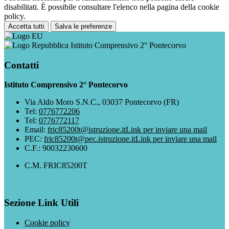
disabilitati. È possibile consultare l'elenco nella pagina della cookie
policy.
Accetta tutti
Salva le preferenze
Istituto Comprensivo 2° Pontecorvo
Contatti
Istituto Comprensivo 2° Pontecorvo
Via Aldo Moro S.N.C., 03037 Pontecorvo (FR)
Tel:
0776772206
Tel:
0776772117
Email:
fric85200t@istruzione.it
Link per inviare una mail
PEC:
fric85200t@pec.istruzione.it
Link per inviare una mail
C.F.: 90032230600
C.M. FRIC85200T
Sezione Link Utili
Cookie policy