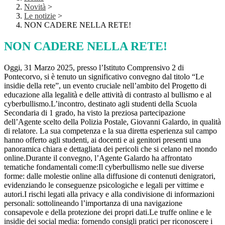
Novità
>
Le notizie
>
NON CADERE NELLA RETE!
NON CADERE NELLA RETE!
Oggi, 31 Marzo 2025, presso l’Istituto Comprensivo 2 di
Pontecorvo, si è tenuto un significativo convegno dal titolo “Le
insidie della rete”, un evento cruciale nell’ambito del Progetto di
educazione alla legalità e delle attività di contrasto al bullismo e al
cyberbullismo.L’incontro, destinato agli studenti della Scuola
Secondaria di 1 grado, ha visto la preziosa partecipazione
dell’Agente scelto della Polizia Postale, Giovanni Galardo, in qualità
di relatore. La sua competenza e la sua diretta esperienza sul campo
hanno offerto agli studenti, ai docenti e ai genitori presenti una
panoramica chiara e dettagliata dei pericoli che si celano nel mondo
online.Durante il convegno, l’Agente Galardo ha affrontato
tematiche fondamentali come:Il cyberbullismo nelle sue diverse
forme: dalle molestie online alla diffusione di contenuti denigratori,
evidenziando le conseguenze psicologiche e legali per vittime e
autori.I rischi legati alla privacy e alla condivisione di informazioni
personali: sottolineando l’importanza di una navigazione
consapevole e della protezione dei propri dati.Le truffe online e le
insidie dei social media: fornendo consigli pratici per riconoscere i