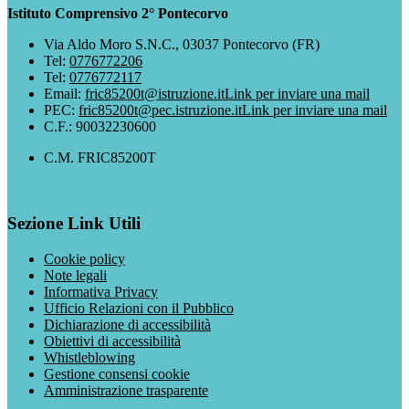
Istituto Comprensivo 2° Pontecorvo
Via Aldo Moro S.N.C., 03037 Pontecorvo (FR)
Tel:
0776772206
Tel:
0776772117
Email:
fric85200t@istruzione.it
Link per inviare una mail
PEC:
fric85200t@pec.istruzione.it
Link per inviare una mail
C.F.: 90032230600
C.M. FRIC85200T
Sezione Link Utili
Cookie policy
Note legali
Informativa Privacy
Ufficio Relazioni con il Pubblico
Dichiarazione di accessibilità
Obiettivi di accessibilità
Whistleblowing
Gestione consensi cookie
Amministrazione trasparente