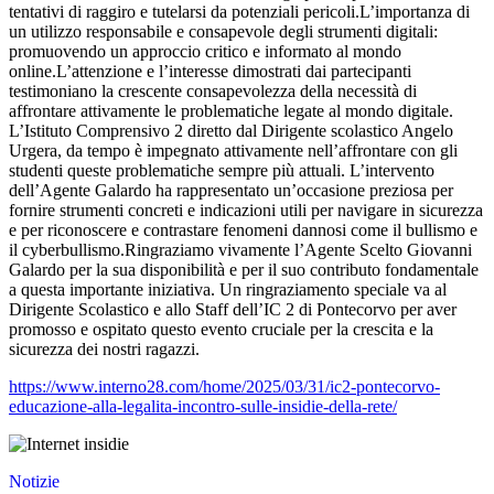
tentativi di raggiro e tutelarsi da potenziali pericoli.L’importanza di
un utilizzo responsabile e consapevole degli strumenti digitali:
promuovendo un approccio critico e informato al mondo
online.L’attenzione e l’interesse dimostrati dai partecipanti
testimoniano la crescente consapevolezza della necessità di
affrontare attivamente le problematiche legate al mondo digitale.
L’Istituto Comprensivo 2 diretto dal Dirigente scolastico Angelo
Urgera, da tempo è impegnato attivamente nell’affrontare con gli
studenti queste problematiche sempre più attuali. L’intervento
dell’Agente Galardo ha rappresentato un’occasione preziosa per
fornire strumenti concreti e indicazioni utili per navigare in sicurezza
e per riconoscere e contrastare fenomeni dannosi come il bullismo e
il cyberbullismo.Ringraziamo vivamente l’Agente Scelto Giovanni
Galardo per la sua disponibilità e per il suo contributo fondamentale
a questa importante iniziativa. Un ringraziamento speciale va al
Dirigente Scolastico e allo Staff dell’IC 2 di Pontecorvo per aver
promosso e ospitato questo evento cruciale per la crescita e la
sicurezza dei nostri ragazzi.
https://www.interno28.com/home/2025/03/31/ic2-pontecorvo-
educazione-alla-legalita-incontro-sulle-insidie-della-rete/
Notizie