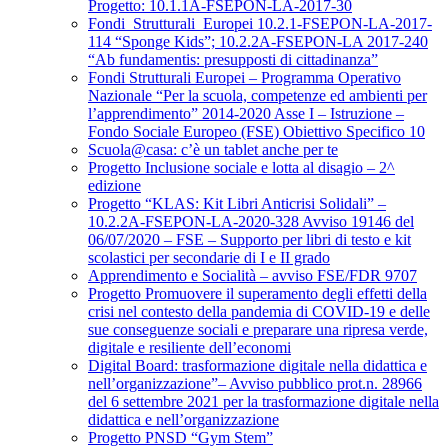
Progetto: 10.1.1A-FSEPON-LA-2017-30
Fondi_Strutturali_Europei 10.2.1-FSEPON-LA-2017-
114 “Sponge Kids”; 10.2.2A-FSEPON-LA 2017-240
“Ab fundamentis: presupposti di cittadinanza”
Fondi Strutturali Europei – Programma Operativo
Nazionale “Per la scuola, competenze ed ambienti per
l’apprendimento” 2014-2020 Asse I – Istruzione –
Fondo Sociale Europeo (FSE) Obiettivo Specifico 10
Scuola@casa: c’è un tablet anche per te
Progetto Inclusione sociale e lotta al disagio – 2^
edizione
Progetto “KLAS: Kit Libri Anticrisi Solidali” –
10.2.2A-FSEPON-LA-2020-328 Avviso 19146 del
06/07/2020 – FSE – Supporto per libri di testo e kit
scolastici per secondarie di I e II grado
Apprendimento e Socialità – avviso FSE/FDR 9707
Progetto Promuovere il superamento degli effetti della
crisi nel contesto della pandemia di COVID-19 e delle
sue conseguenze sociali e preparare una ripresa verde,
digitale e resiliente dell’economi
Digital Board: trasformazione digitale nella didattica e
nell’organizzazione”– Avviso pubblico prot.n. 28966
del 6 settembre 2021 per la trasformazione digitale nella
didattica e nell’organizzazione
Progetto PNSD “Gym Stem”