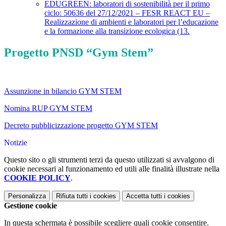
EDUGREEN: laboratori di sostenibilità per il primo
ciclo: 50636 del 27/12/2021 – FESR REACT EU –
Realizzazione di ambienti e laboratori per l’educazione
e la formazione alla transizione ecologica (13.
Progetto PNSD “Gym Stem”
Assunzione in bilancio GYM STEM
Nomina RUP GYM STEM
Decreto pubblicizzazione progetto GYM STEM
Notizie
Questo sito o gli strumenti terzi da questo utilizzati si avvalgono di
cookie necessari al funzionamento ed utili alle finalità illustrate nella
COOKIE POLICY
.
Personalizza
Rifiuta tutti
i cookies
Accetta tutti
i cookies
Gestione cookie
In questa schermata è possibile scegliere quali cookie consentire.