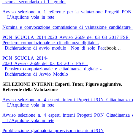
_scuola_secondaria_di_1°_grado
Avviso_selezione_n._1_referente_per_la_valutazione_Progetti_PON_
__L’Aquilone_vola_in_rete
Nomina_e_convocazione_commissione_di_valutazione_candidature_di
PON_SCUOLA_2014-2020_Avviso_2669_del_03_03_2017-FSE-
Pensiero_computazionale_e_cittadinanza_digitale_-
_Dichiarazione_di_avvio_modulo__Non_di_solo_Fac
ebook…
PON_SCUOLA_2014-
2020_Avviso_2669_del_03_03_2017_FSE_-
_Pensiero_computazionale_e_cittadinanza_digitale_-
_Dichiarazione_di_Avvio_Modulo
SELEZIONE INTERNI: Esperti, Tutor, Figure aggiuntive,
Referente della Valutazione
Avviso_selezione_n._4_esperti_interni_Progetti_PON_Cittadinanza_d
__L’Aquilone_vola_in_rete
Avviso_selezione_n._4_esperti_interni_Progetti_PON_Cittadinanza_d
__L’Aquilone_vola_in_rete
Pubblicazione_graduatoria_provvisoria incarichi PON