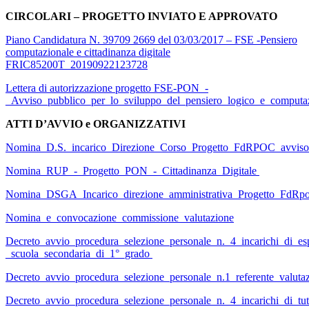
CIRCOLARI – PROGETTO INVIATO E APPROVATO
Piano Candidatura N. 39709 2669 del 03/03/2017 – FSE -Pensiero
computazionale e cittadinanza digitale
FRIC85200T_20190922123728
Lettera di autorizzazione progetto FSE-PON_-
_Avviso_pubblico_per_lo_sviluppo_del_pensiero_logico_
e_computaz
ATTI D’AVVIO e ORGANIZZATIVI
Nomina_D.S._incarico_Direzione_Corso_Progetto_FdRPOC_avvis
Nomina_RUP_-_Progetto_PON_-_Cittadinanza_Digitale
Nomina_DSGA_Incarico_direzione_amministrativa_Progetto_FdRp
Nomina_e_convocazione_commissione_valutazione
Decreto_avvio_procedura_selezione_personale_n._4_incarichi_di_es
_scuola_secondaria_di_1°_grado
Decreto_avvio_procedura_selezione_personale_n.1_referente_valut
Decreto_avvio_procedura_selezione_personale_n._4_incarichi_di_tu