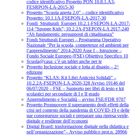
codice identificativo Progetto PON 10.8.1.A3-
FESRPON-LA-2015-30
Progetto “Scuola aperta 2.0” – codice identificativo
Progetto: 10.1.1A-FSEPON-LA-2017-30
Fondi_Strutturali_Europei 10.2.1-FSEPON-LA-2017-
114 “Sponge Kids”; 10.2.2A-FSEPON-LA 2017-240
“Ab fundamentis: presupposti di cittadinanza”
Fondi Strutturali Europei – Programma Operativo
Nazionale “Per la scuola, competenze ed ambienti per
l’apprendimento” 2014-2020 Asse I – Istruzione –
Fondo Sociale Europeo (FSE) Obiettivo Specifico 10
Scuola@casa: c’è un tablet anche per te
Progetto Inclusione sociale e lotta al disagio – 2^
edizione
Progetto “KLAS: Kit Libri Anticrisi Solidali” –
10.2.2A-FSEPON-LA-2020-328 Avviso 19146 del
06/07/2020 – FSE – Supporto per libri di testo e kit
scolastici per secondarie di I e II grado
Apprendimento e Socialità – avviso FSE/FDR 9707
Progetto Promuovere il superamento degli effetti della
crisi nel contesto della pandemia di COVID-19 e delle
sue conseguenze sociali e preparare una ripresa verde,
digitale e resiliente dell’economi
Digital Board: trasformazione digitale nella didattica e
nell’organizzazione”– Avviso pubblico prot.n. 28966