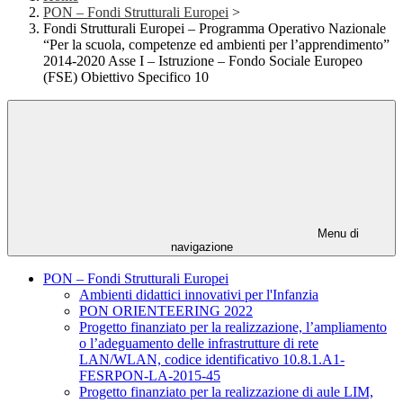
PON – Fondi Strutturali Europei
>
Fondi Strutturali Europei – Programma Operativo Nazionale
“Per la scuola, competenze ed ambienti per l’apprendimento”
2014-2020 Asse I – Istruzione – Fondo Sociale Europeo
(FSE) Obiettivo Specifico 10
Menu di
navigazione
PON – Fondi Strutturali Europei
Ambienti didattici innovativi per l'Infanzia
PON ORIENTEERING 2022
Progetto finanziato per la realizzazione, l’ampliamento
o l’adeguamento delle infrastrutture di rete
LAN/WLAN, codice identificativo 10.8.1.A1-
FESRPON-LA-2015-45
Progetto finanziato per la realizzazione di aule LIM,