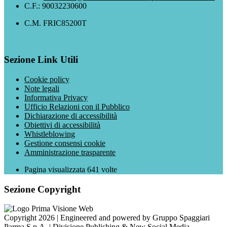
C.F.: 90032230600
C.M. FRIC85200T
Sezione Link Utili
Cookie policy
Note legali
Informativa Privacy
Ufficio Relazioni con il Pubblico
Dichiarazione di accessibilità
Obiettivi di accessibilità
Whistleblowing
Gestione consensi cookie
Amministrazione trasparente
Pagina visualizzata
641
volte
Sezione Copyright
Copyright 2026 | Engineered and powered by Gruppo Spaggiari
Parma S.p.A. | Divisione Publishing & New Social Media