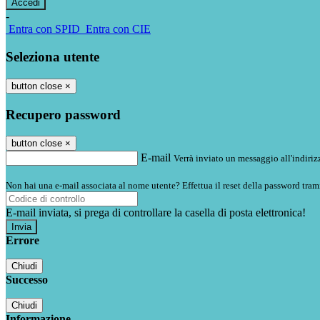
-
Entra con SPID
Entra con CIE
Seleziona utente
button close
×
Recupero password
button close
×
E-mail
Verrà inviato un messaggio all'indirizz
Non hai una e-mail associata al nome utente? Effettua il reset della password tram
E-mail inviata, si prega di controllare la casella di posta elettronica!
Errore
Chiudi
Successo
Chiudi
Informazione