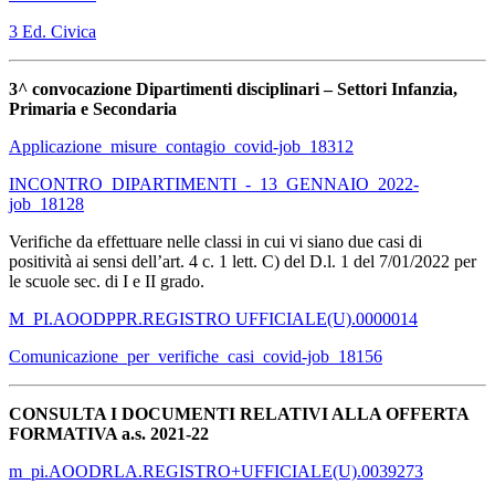
3 Ed. Civica
3^ convocazione Dipartimenti disciplinari – Settori Infanzia,
Primaria e Secondaria
Applicazione_misure_contagio_covid-job_18312
INCONTRO_DIPARTIMENTI_-_13_GENNAIO_2022-
job_18128
Verifiche da effettuare nelle classi in cui vi siano due casi di
positività ai sensi dell’art. 4 c. 1 lett. C) del D.l. 1 del 7/01/2022 per
le scuole sec. di I e II grado.
M_PI.AOODPPR.REGISTRO UFFICIALE(U).0000014
Comunicazione_per_verifiche_casi_covid-job_18156
CONSULTA I DOCUMENTI RELATIVI ALLA OFFERTA
FORMATIVA a.s. 2021-22
m_pi.AOODRLA.REGISTRO+UFFICIALE(U).0039273