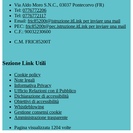
Via Aldo Moro S.N.C., 03037 Pontecorvo (FR)
Tel:
0776772206
Tel:
0776772117
Email:
fric85200t@istruzione.it
Link per inviare una mail
PEC:
fric85200t@pec.istruzione.it
Link per inviare una mail
C.F.: 90032230600
C.M. FRIC85200T
Sezione Link Utili
Cookie policy
Note legali
Informativa Privacy
Ufficio Relazioni con il Pubblico
Dichiarazione di accessibilità
Obiettivi di accessibilità
Whistleblowing
Gestione consensi cookie
Amministrazione trasparente
Pagina visualizzata
1204
volte