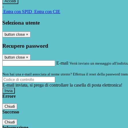
-
Entra con SPID
Entra con CIE
Seleziona utente
button close
×
Recupero password
button close
×
E-mail
Verrà inviato un messaggio all'indirizz
Non hai una e-mail associata al nome utente? Effettua il reset della password tram
E-mail inviata, si prega di controllare la casella di posta elettronica!
Errore
Chiudi
Successo
Chiudi
Informazione