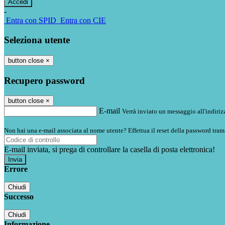
-
Entra con SPID
Entra con CIE
Seleziona utente
button close
×
Recupero password
button close
×
E-mail
Verrà inviato un messaggio all'indirizz
Non hai una e-mail associata al nome utente? Effettua il reset della password tram
E-mail inviata, si prega di controllare la casella di posta elettronica!
Errore
Chiudi
Successo
Chiudi
Informazione