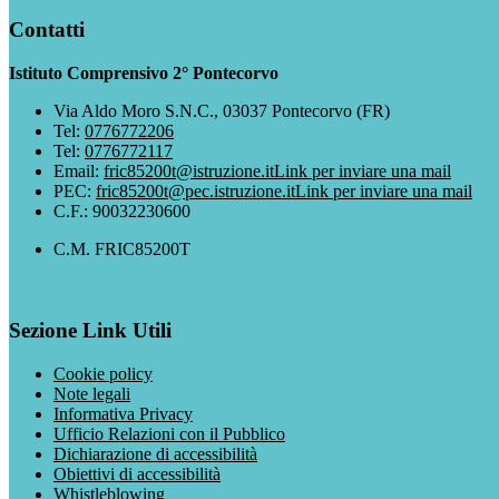
Contatti
Istituto Comprensivo 2° Pontecorvo
Via Aldo Moro S.N.C., 03037 Pontecorvo (FR)
Tel:
0776772206
Tel:
0776772117
Email:
fric85200t@istruzione.it
Link per inviare una mail
PEC:
fric85200t@pec.istruzione.it
Link per inviare una mail
C.F.: 90032230600
C.M. FRIC85200T
Sezione Link Utili
Cookie policy
Note legali
Informativa Privacy
Ufficio Relazioni con il Pubblico
Dichiarazione di accessibilità
Obiettivi di accessibilità
Whistleblowing