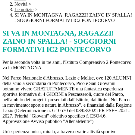
Novità
>
Le notizie
>
SI VA IN MONTAGNA, RAGAZZI! ZAINO IN SPALLA!
- SOGGIORNI FORMATIVI IC2 PONTECORVO
SI VA IN MONTAGNA, RAGAZZI!
ZAINO IN SPALLA! - SOGGIORNI
FORMATIVI IC2 PONTECORVO
Per la seconda volta in tre anni, l'Istituto Comprensivo 2 Pontecorvo
va in
MONTAGNA
.
Nel Parco Nazionale d'Abruzzo, Lazio e Molise, ove
120 ALUNNI
della scuola secondaria di Pontecorvo, Pico e San Giovanni
potranno vivere
GRATUITAMENTE
una fantastica esperienza
sportiva formativa di
4 GIORNI
a Pescasseroli, cuore del Parco,
nell'ambito dei progetti presentati dall'Istituto, dal titolo
"
Nel Parco
in movimento: sport e natura in Abruzzo
"
,
e
finanziati dalla
Regione
Lazio
(Determinazione n. G10570 del 08/08/2025 PR FSE+ 2021-
2027, Priorità "Giovani" obiettivo specifico f. ESO4.6.
Approvazione Avviso pubblico "AllenaMente").
Un'esperienza unica, mirata, attraverso varie attività sportive