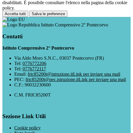
disabilitati. È possibile consultare l'elenco nella pagina della cookie
policy.
Accetta tutti
Salva le preferenze
Istituto Comprensivo 2° Pontecorvo
Contatti
Istituto Comprensivo 2° Pontecorvo
Via Aldo Moro S.N.C., 03037 Pontecorvo (FR)
Tel:
0776772206
Tel:
0776772117
Email:
fric85200t@istruzione.it
Link per inviare una mail
PEC:
fric85200t@pec.istruzione.it
Link per inviare una mail
C.F.: 90032230600
C.M. FRIC85200T
Sezione Link Utili
Cookie policy