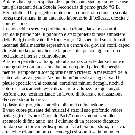
​A dare vita a questo spettacolo superbo sono stati, nessuno escluso,
tutti gli studenti della Scuola Secondaria di primo grado “G.B.
Bernadotte”. Un progetto corale che ha dimostrato come la scuola
possa trasformarsi in un autentico laboratorio di bellezza, crescita e
condivisione.
​Una macchina scenica perfetta: recitazione, danza e costumi.
​Fin dalle prime note, il pubblico è stato proiettato nelle atmosfere
della Parigi medievale di Victor Hugo. Gli spettatori sono rimasti
incantati dalla maturità espressiva e canora dei giovani attori, capaci
di restituire la drammaticità e la poesia dei personaggi con una
recitazione intensa e coinvolgente.
​A fare da perfetto contrappunto alla narrazione, le danze fluide e
coreografate con precisione hanno riempito il palco di energia,
mentre le imponenti scenografie hanno ricreato la maestosità della
cattedrale, avvolgendo l’azione in un’atmosfera suggestiva. Un
plauso speciale va ai costumi: curati nei minimi dettagli, ricchi di
colore e storicamente evocativi, hanno valorizzato ogni singola
performance, testimoniando un lavoro di ricerca e realizzazione
davvero straordinario.
​I pilastri del progetto: Interdisciplinarietà e Inclusione.
​Il vero cuore pulsante del musical è stato il suo profondo valore
pedagogico. “Notre Dame de Paris” non è stato un semplice
spettacolo di fine anno, ma il culmine di un percorso didattico
fondato sulla forte interdisciplinarietà. Letteratura, storia, musica,
arte, educazione motoria e tecnologia si sono fuse in un unico