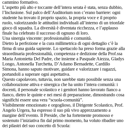
cammino formativo.
​L’aspetto più alto e toccante dell’intera serata è stata, senza dubbio,
l’Inclusione. Sul palco dell’Auditorium non c’erano barriere: ogni
studente ha trovato il proprio spazio, la propria voce e il proprio
ruolo, valorizzando le attitudini individuali all’interno di un trionfale
gioco di squadra. La diversità è diventata ricchezza, e l’applauso
finale ha celebrato il successo di ognuno di loro.
​Una sinergia vincente: professionalità e comunità.
​Dietro la perfezione e la cura millimetrica di ogni dettaglio c’è la
firma di una guida sapiente. Lo spettacolo ha preso forma grazie alla
straordinaria professionalità, competenza e dedizione della Prof.ssa
Maria Antonietta Del Padre, che insieme a Pasquale Aiezza, Gladys
Longo, Antonella Turchetta, D’Adamo Bernadette, Cardillo
Simona, hanno saputo motivare, guidare e valorizzare i ragazzi,
portandoli a superare ogni aspettativa.
​Questo capolavoro, tuttavia, non sarebbe stato possibile senza una
collaborazione attiva e sinergica che ha unito l’intera comunità: i
docenti, il personale scolastico e i genitori hanno lavorato fianco a
fianco, dietro le quinte e nei mesi di preparazione, dimostrando cosa
significhi essere una vera “scuola-comunità”.
​Visibilmente emozionato e orgoglioso, il Dirigente Scolastico, Prof.
Angelo Urgera, ha espresso il suo più vivo apprezzamento a
margine dell’evento. Il Preside, che ha fortemente promosso e
sostenuto l’iniziativa fin dal primo momento, ha voluto ribadire uno
dei pilastri del suo concetto di Scuola: