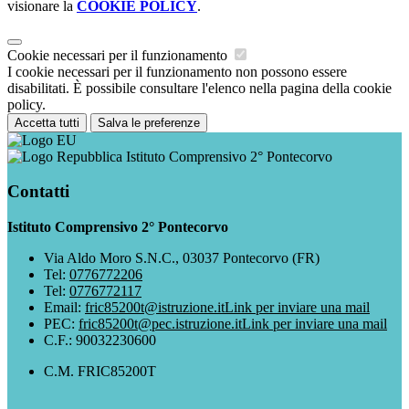
visionare la
COOKIE POLICY
.
Cookie necessari per il funzionamento
I cookie necessari per il funzionamento non possono essere
disabilitati. È possibile consultare l'elenco nella pagina della cookie
policy.
Accetta tutti
Salva le preferenze
Istituto Comprensivo 2° Pontecorvo
Contatti
Istituto Comprensivo 2° Pontecorvo
Via Aldo Moro S.N.C., 03037 Pontecorvo (FR)
Tel:
0776772206
Tel:
0776772117
Email:
fric85200t@istruzione.it
Link per inviare una mail
PEC:
fric85200t@pec.istruzione.it
Link per inviare una mail
C.F.: 90032230600
C.M. FRIC85200T