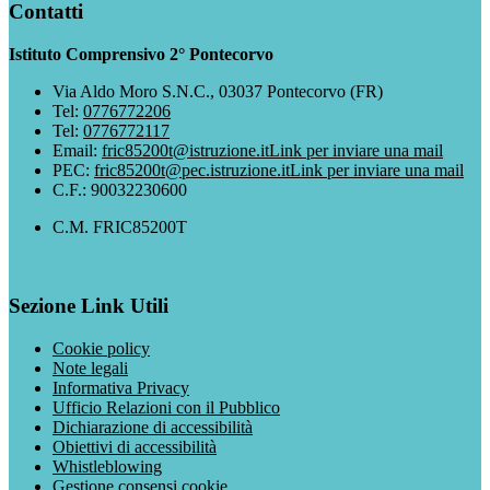
Contatti
Istituto Comprensivo 2° Pontecorvo
Via Aldo Moro S.N.C., 03037 Pontecorvo (FR)
Tel:
0776772206
Tel:
0776772117
Email:
fric85200t@istruzione.it
Link per inviare una mail
PEC:
fric85200t@pec.istruzione.it
Link per inviare una mail
C.F.: 90032230600
C.M. FRIC85200T
Sezione Link Utili
Cookie policy
Note legali
Informativa Privacy
Ufficio Relazioni con il Pubblico
Dichiarazione di accessibilità
Obiettivi di accessibilità
Whistleblowing
Gestione consensi cookie