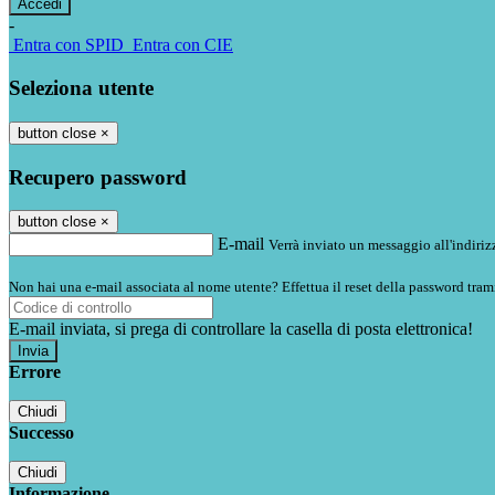
-
Entra con SPID
Entra con CIE
Seleziona utente
button close
×
Recupero password
button close
×
E-mail
Verrà inviato un messaggio all'indirizz
Non hai una e-mail associata al nome utente? Effettua il reset della password tram
E-mail inviata, si prega di controllare la casella di posta elettronica!
Errore
Chiudi
Successo
Chiudi
Informazione