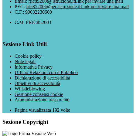
Email:
fric85200t@istruzione.it
Link per inviare una mail
PEC:
fric85200t@pec.istruzione.it
Link per inviare una mail
C.F.: 90032230600
C.M. FRIC85200T
Sezione Link Utili
Cookie policy
Note legali
Informativa Privacy
Ufficio Relazioni con il Pubblico
Dichiarazione di accessibilità
Obiettivi di accessibilità
Whistleblowing
Gestione consensi cookie
Amministrazione trasparente
Pagina visualizzata
192
volte
Sezione Copyright