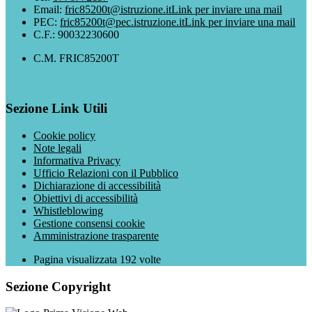
Email:
fric85200t@istruzione.it
Link per inviare una mail
PEC:
fric85200t@pec.istruzione.it
Link per inviare una mail
C.F.: 90032230600
C.M. FRIC85200T
Sezione Link Utili
Cookie policy
Note legali
Informativa Privacy
Ufficio Relazioni con il Pubblico
Dichiarazione di accessibilità
Obiettivi di accessibilità
Whistleblowing
Gestione consensi cookie
Amministrazione trasparente
Pagina visualizzata
192
volte
Sezione Copyright