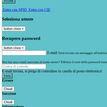
-
Entra con SPID
Entra con CIE
Seleziona utente
button close
×
Recupero password
button close
×
E-mail
Verrà inviato un messaggio all'indirizz
Non hai una e-mail associata al nome utente? Effettua il reset della password tram
E-mail inviata, si prega di controllare la casella di posta elettronica!
Errore
Chiudi
Successo
Chiudi
Informazione