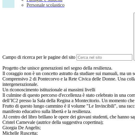
Personale scolastico
Campo di ricerca per le pagine del sito
Progetto che unisce generazioni nel segno della resilienza.
​Il coraggio non è un concetto astratto da studiare sui manuali, ma un s
Comprensivo 2 di Pontecorvo e la Rete Civica delle Donne. Una collabor
intergenerazionale.
​Un riconoscimento istituzionale ai massimi livelli
​Il culmine di questo percorso d'eccellenza è stato celebrato in una c
dell’IC2 presso la Sala della Regina a Montecitorio. Un momento che san
​​Frutto di questo lungo cammino è il volume "Le Invincibili", una racc
manifesto educativo sulla libertà e la resilienza.
​Al centro del libro brillano le opere dei giovani studenti, che hanno sap
​Cristel Carnevale (autrice della suggestiva copertina);
​Giorgia De Angelis;
​Michelle Ruscetta;