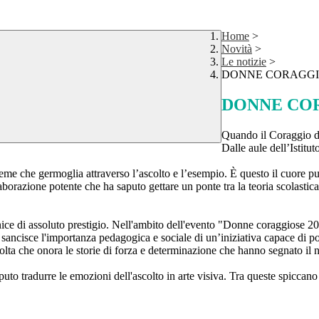
Home
>
Novità
>
Le notizie
>
DONNE CORAGGIO
DONNE COR
Quando il Coraggio de
​Dalle aule dell’Istit
eme che germoglia attraverso l’ascolto e l’esempio. È questo il cuore puls
azione potente che ha saputo gettare un ponte tra la teoria scolastica e
ornice di assoluto prestigio. Nell'ambito dell'evento "Donne coraggiose
cisce l'importanza pedagogica e sociale di un’iniziativa capace di portar
olta che onora le storie di forza e determinazione che hanno segnato il n
uto tradurre le emozioni dell'ascolto in arte visiva. Tra queste spiccano i