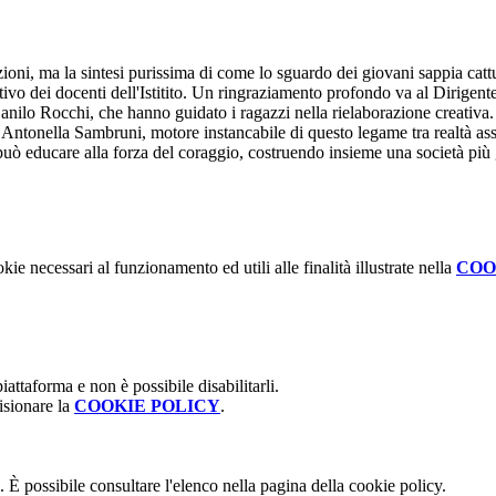
zioni, ma la sintesi purissima di come lo sguardo dei giovani sappia cattu
lettivo dei docenti dell'Istitito. Un ringraziamento profondo va al Dirige
nilo Rocchi, che hanno guidato i ragazzi nella rielaborazione creativa.
 Antonella Sambruni, motore instancabile di questo legame tra realtà as
 può educare alla forza del coraggio, costruendo insieme una società più
kie necessari al funzionamento ed utili alle finalità illustrate nella
COO
attaforma e non è possibile disabilitarli.
isionare la
COOKIE POLICY
.
 È possibile consultare l'elenco nella pagina della cookie policy.