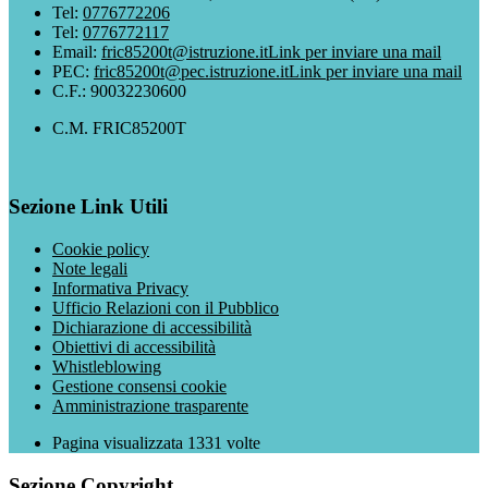
Tel:
0776772206
Tel:
0776772117
Email:
fric85200t@istruzione.it
Link per inviare una mail
PEC:
fric85200t@pec.istruzione.it
Link per inviare una mail
C.F.: 90032230600
C.M. FRIC85200T
Sezione Link Utili
Cookie policy
Note legali
Informativa Privacy
Ufficio Relazioni con il Pubblico
Dichiarazione di accessibilità
Obiettivi di accessibilità
Whistleblowing
Gestione consensi cookie
Amministrazione trasparente
Pagina visualizzata
1331
volte
Sezione Copyright