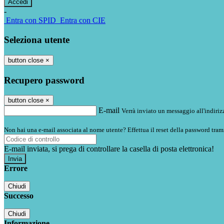
-
Entra con SPID
Entra con CIE
Seleziona utente
button close
×
Recupero password
button close
×
E-mail
Verrà inviato un messaggio all'indirizz
Non hai una e-mail associata al nome utente? Effettua il reset della password tram
E-mail inviata, si prega di controllare la casella di posta elettronica!
Errore
Chiudi
Successo
Chiudi
Informazione