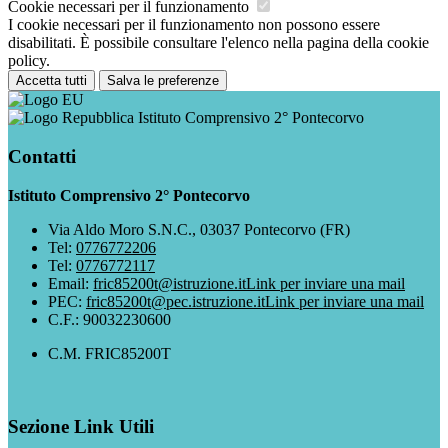
Cookie necessari per il funzionamento
I cookie necessari per il funzionamento non possono essere
disabilitati. È possibile consultare l'elenco nella pagina della cookie
policy.
Accetta tutti
Salva le preferenze
Istituto Comprensivo 2° Pontecorvo
Contatti
Istituto Comprensivo 2° Pontecorvo
Via Aldo Moro S.N.C., 03037 Pontecorvo (FR)
Tel:
0776772206
Tel:
0776772117
Email:
fric85200t@istruzione.it
Link per inviare una mail
PEC:
fric85200t@pec.istruzione.it
Link per inviare una mail
C.F.: 90032230600
C.M. FRIC85200T
Sezione Link Utili